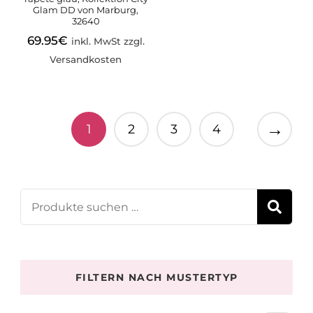
Glam DD von Marburg,
32640
69.95
€
inkl. MwSt zzgl.
Versandkosten
→
1
2
3
4
Suchen
S
nach:
FILTERN NACH MUSTERTYP