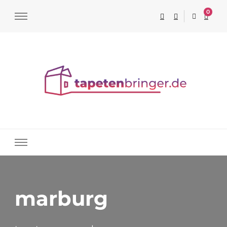
0
Tapeten online kaufen
marburg