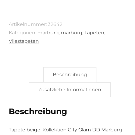
Glam
DD
Artikelnummer:
32642
von
Kategorien:
marburg
,
marburg
,
Tapeten
,
Marburg,
Vliestapeten
32642
Menge
Beschreibung
Zusätzliche Informationen
Beschreibung
Tapete beige, Kollektion City Glam DD Marburg