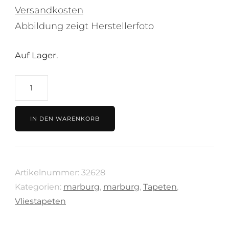
Versandkosten
Abbildung zeigt Herstellerfoto
Auf Lager.
Tapete
gold,
Kollektion
IN DEN WARENKORB
City
Glam
von
Artikelnummer:
32628
Marburg,
Kategorien:
marburg
,
marburg
,
Tapeten
,
32628
Vliestapeten
Menge