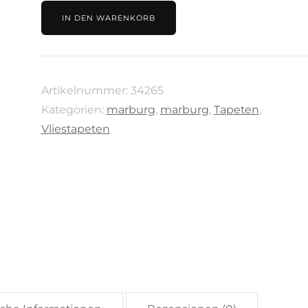
silber,
IN DEN WARENKORB
Kollektion
City
Glow
Artikelnummer:
34265
von
Kategorien:
marburg
,
marburg
,
Tapeten
,
Marburg,
Vliestapeten
34265
Menge