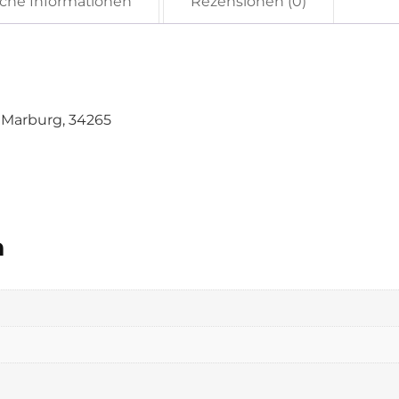
iche Informationen
Rezensionen (0)
n Marburg, 34265
n