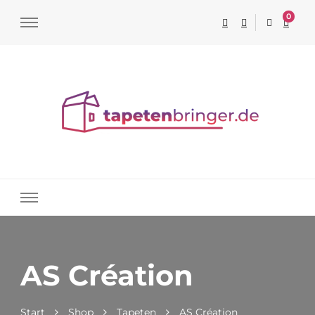
0
Tapeten online kaufen
AS Création
Start
Shop
Tapeten
AS Création