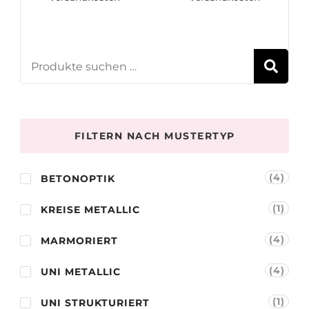
S
FILTERN NACH MUSTERTYP
(4)
BETONOPTIK
(1)
KREISE METALLIC
(4)
MARMORIERT
(4)
UNI METALLIC
(1)
UNI STRUKTURIERT