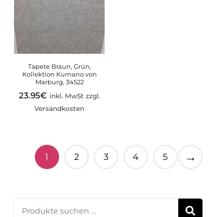
Tapete Braun, Grün,
Kollektion Kumano von
Marburg, 34522
23.95
€
inkl. MwSt zzgl.
Versandkosten
→
1
2
3
4
5
Suchen
S