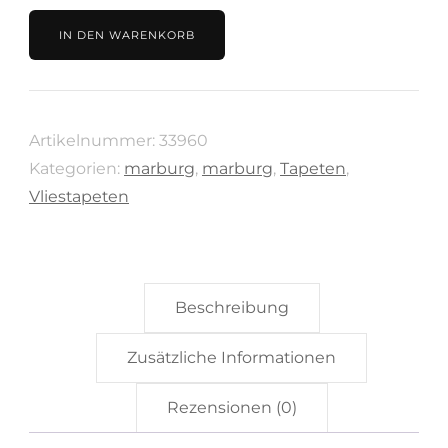
3D
IN DEN WARENKORB
Holzoptik,
Kollektion
Botanica
Artikelnummer:
33960
von
Kategorien:
marburg
,
marburg
,
Tapeten
,
Marburg,
Vliestapeten
33960
Menge
Beschreibung
Zusätzliche Informationen
Rezensionen (0)