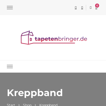
0
Tapeten online kaufen
Kreppband
Start
Shop
Kreppband