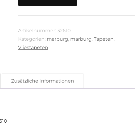
City
Glam
von
Artikelnummer:
32610
Marburg,
Kategorien:
marburg
,
marburg
,
Tapeten
,
32610
Vliestapeten
Menge
Zusätzliche Informationen
610