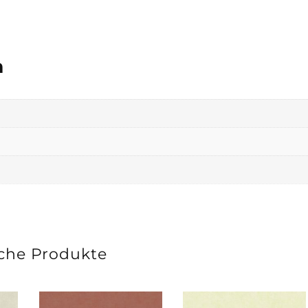
n
che Produkte