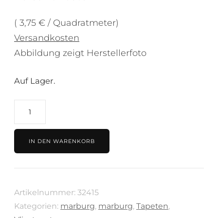
( 3,75 € / Quadratmeter)
Versandkosten
Abbildung zeigt Herstellerfoto
Auf Lager.
Tapete
graugrün,
Kollektion
IN DEN WARENKORB
Shades
von
Marburg,
Artikelnummer:
32415
32415
Kategorien:
marburg
,
marburg
,
Tapeten
,
Menge