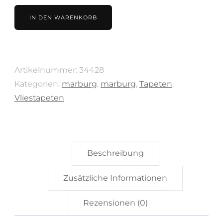
grau,
IN DEN WARENKORB
grün,
Kollektion
Shades
Artikelnummer:
34428
von
Kategorien:
marburg
,
marburg
,
Tapeten
,
Marburg,
Vliestapeten
34428
Menge
Beschreibung
Zusätzliche Informationen
Rezensionen (0)