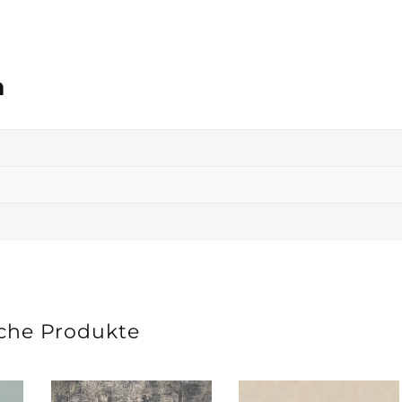
n
che Produkte