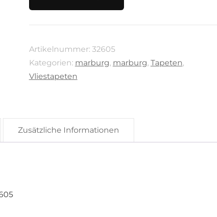
City
Glam
von
Artikelnummer:
32605
Marburg,
Kategorien:
marburg
,
marburg
,
Tapeten
,
32605
Vliestapeten
Menge
Zusätzliche Informationen
2605