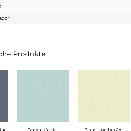
g
hbar
che Produkte
tion
Tapete türkis,
Tapete gelbgrün,