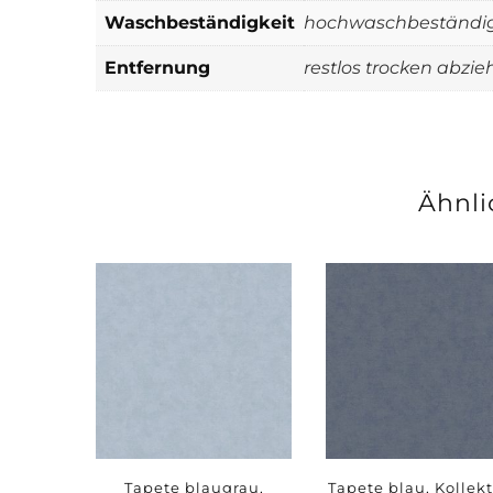
Waschbeständigkeit
hochwaschbeständi
Entfernung
restlos trocken abzie
Ähnli
Tapete blaugrau,
Tapete blau, Kollek