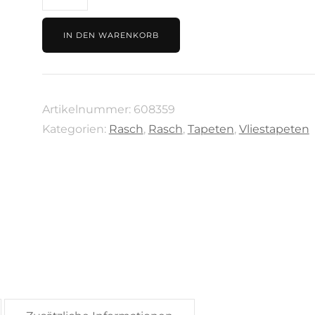
blau-
grau,
IN DEN WARENKORB
Sky
Lounge
von
Artikelnummer:
608359
Rasch,
Kategorien:
Rasch
,
Rasch
,
Tapeten
,
Vliestapeten
608359
Menge