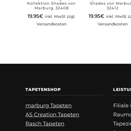
Kollektion Shades von
Shades von Marbur
Marburg, 32408
32412
19.95
€
19.95
€
inkl. MwSt zzgl.
inkl. MwSt zz
Versandkosten
Versandkosten
TAPETENSHOP
LEIST
marburg Tapeten
Filial
AS Creation Tapeten
Raumd
Rasch Tapeten
Tapezi