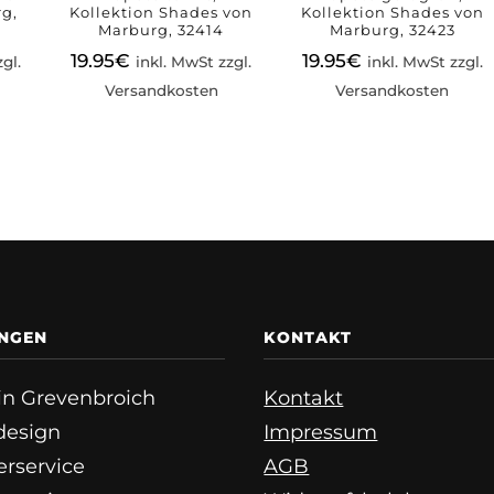
g,
Kollektion Shades von
Kollektion Shades von
Marburg, 32414
Marburg, 32423
19.95
€
19.95
€
gl.
inkl. MwSt zzgl.
inkl. MwSt zzgl.
Versandkosten
Versandkosten
UNGEN
KONTAKT
e in Grevenbroich
Kontakt
esign
Impressum
erservice
AGB