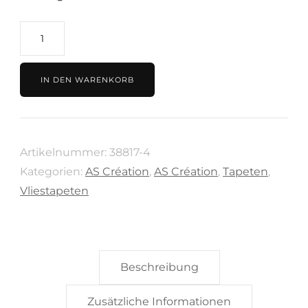
Tapete
Dunkelgrau,
Kollektion
IN DEN WARENKORB
Battle
of
Style
Artikelnummer:
38817-4
von
Kategorien:
AS Création
,
AS Création
,
Tapeten
,
AS
Vliestapeten
Création,
38817-
4
Menge
Beschreibung
Zusätzliche Informationen