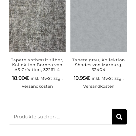
Tapete anthrazit silber,
Tapete grau, Kollektion
Kollektion Borneo von
Shades von Marburg,
AS Création, 32261-4
32404
18.90
€
19.95
€
inkl. MwSt zzgl.
inkl. MwSt zzgl.
Versandkosten
Versandkosten
S