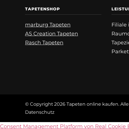
TAPETENSHOP
LEIST
marburg Tapeten
Filial
AS Creation Tapeten
Raumd
Rasch Tapeten
Tapezi
Parket
© Copyright 2026
Tapeten online kaufen
. Al
Datenschutz
Consent Management Platform von Real Cookie 