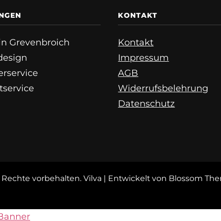
UNGEN
KONTAKT
e in Grevenbroich
Kontakt
esign
Impressum
erservice
AGB
tservice
Widerrufsbelehrung
Datenschutz
le Rechte vorbehalten.
Vilva | Entwickelt von
Blossom Th
Banner