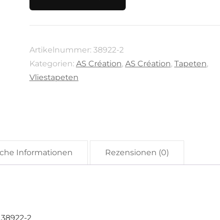
Terra
von
AS
Artikelnummer:
38922-2
Création,
Kategorien:
AS Création
,
AS Création
,
Tapeten
,
38922-
Vliestapeten
2
Menge
iche Informationen
Rezensionen (0)
, 38922-2