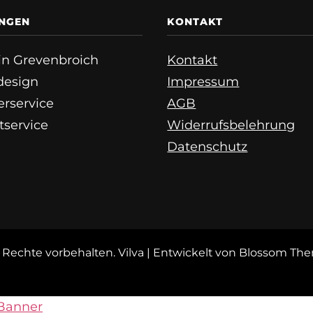
UNGEN
KONTAKT
e in Grevenbroich
Kontakt
esign
Impressum
erservice
AGB
tservice
Widerrufsbelehrung
Datenschutz
le Rechte vorbehalten.
Vilva | Entwickelt von
Blossom Th
Banner