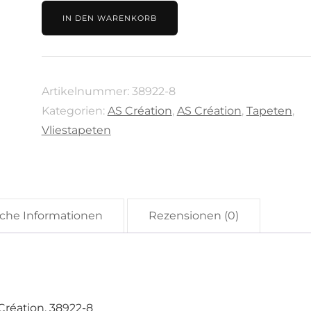
Beige,
IN DEN WARENKORB
Kollektion
Terra
von
Artikelnummer:
38922-8
AS
Kategorien:
AS Création
,
AS Création
,
Tapeten
,
Création,
Vliestapeten
38922-
8
Menge
iche Informationen
Rezensionen (0)
Création, 38922-8