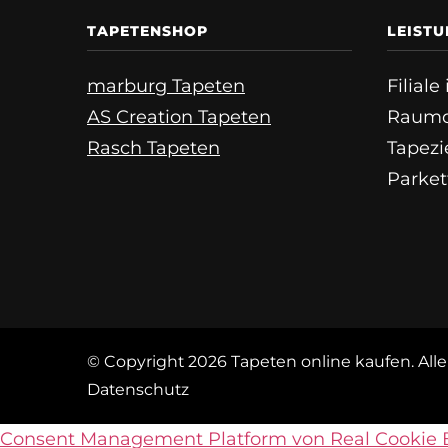
TAPETENSHOP
LEIST
marburg Tapeten
Filial
AS Creation Tapeten
Raumd
Rasch Tapeten
Tapezi
Parket
© Copyright 2026
Tapeten online kaufen
. Al
Datenschutz
Consent Management Platform von Real Cookie 