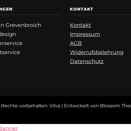
UNGEN
KONTAKT
e in Grevenbroich
Kontakt
esign
Impressum
erservice
AGB
tservice
Widerrufsbelehrung
Datenschutz
le Rechte vorbehalten.
Vilva | Entwickelt von
Blossom Th
Banner