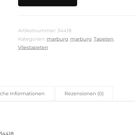
Shades
von
Marburg,
Artikelnummer:
34418
34418
Kategorien:
marburg
,
marburg
,
Tapeten
,
Menge
Vliestapeten
iche Informationen
Rezensionen (0)
 34418