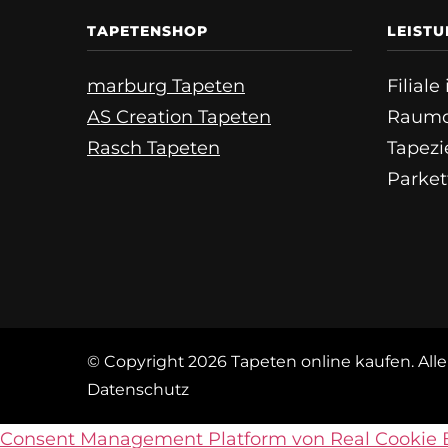
TAPETENSHOP
LEIST
marburg Tapeten
Filial
AS Creation Tapeten
Raumd
Rasch Tapeten
Tapezi
Parket
© Copyright 2026
Tapeten online kaufen
. Al
Datenschutz
Consent Management Platform von Real Cookie 