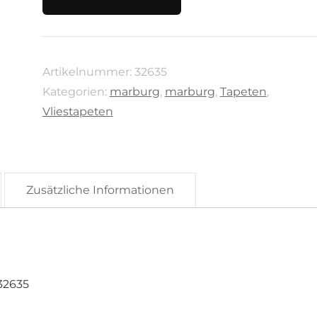
City
Glam
von
Artikelnummer:
32635
Marburg,
Kategorien:
marburg
,
marburg
,
Tapeten
,
32635
Vliestapeten
Menge
Zusätzliche Informationen
32635