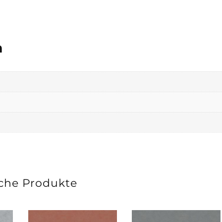
n
che Produkte