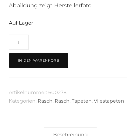
Abbildung zeigt Herstellerfoto
Auf Lager.
Tapete
Grau,
Kollektion
IN DEN WARENKORB
Schöner
Wohnen
von
Artikelnummer:
600278
Rasch,
Kategorien:
Rasch
,
Rasch
,
Tapeten
,
Vliestapeten
600278
Menge
Beschreibung