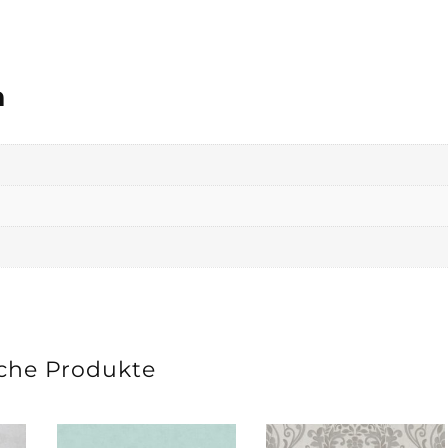
n
che Produkte