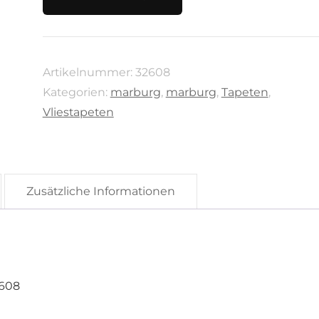
City
Glam
von
Artikelnummer:
32608
Marburg,
Kategorien:
marburg
,
marburg
,
Tapeten
,
32608
Vliestapeten
Menge
Zusätzliche Informationen
2608