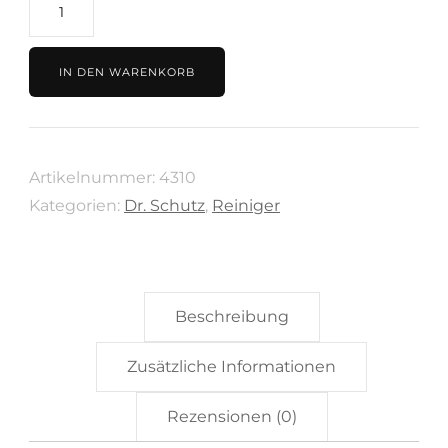
Parkett
und
Kork
IN DEN WARENKORB
Reiniger
750
ml
Artikelnummer:
4310
von
Kategorien:
Dr. Schutz
,
Reiniger
Dr.
Schutz
Menge
Beschreibung
Zusätzliche Informationen
Rezensionen (0)