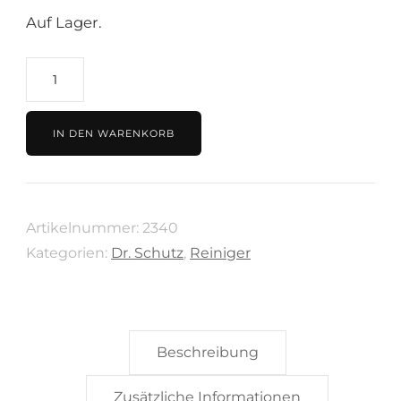
Auf Lager.
Reiniger
elastischer
Bodenbeläge
IN DEN WARENKORB
750
ml
von
Artikelnummer:
2340
Dr.
Kategorien:
Dr. Schutz
,
Reiniger
Schutz
Fußboden-
Reiniger
R1000
Beschreibung
Menge
Zusätzliche Informationen