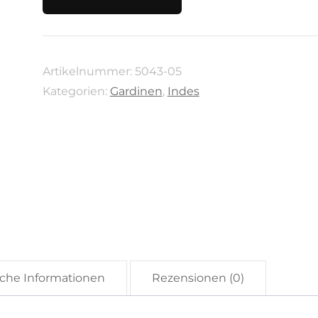
Kollektion
Homing
von
Artikelnummer:
5043-05
Indes
Kategorien:
Gardinen
,
Indes
100%
Polyester
5043-
05
Menge
iche Informationen
Rezensionen (0)