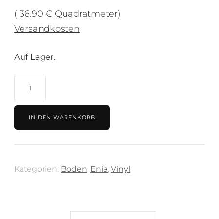
( 36.90 € Quadratmeter)
Versandkosten
Auf Lager.
Vinyl
36.90€/m²
Adoria
IN DEN WARENKORB
Oak
sand
Menge
Kategorien:
Boden
,
Enia
,
Vinyl