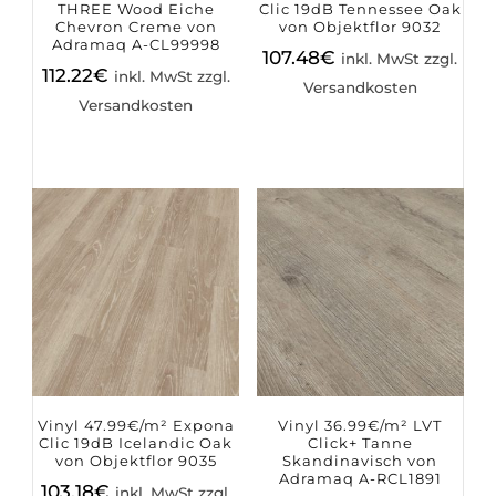
THREE Wood Eiche
Clic 19dB Tennessee Oak
Chevron Creme von
von Objektflor 9032
Adramaq A-CL99998
107.48
€
inkl. MwSt zzgl.
112.22
€
inkl. MwSt zzgl.
Versandkosten
Versandkosten
Vinyl 47.99€/m² Expona
Vinyl 36.99€/m² LVT
Clic 19dB Icelandic Oak
Click+ Tanne
von Objektflor 9035
Skandinavisch von
Adramaq A-RCL1891
103.18
€
inkl. MwSt zzgl.