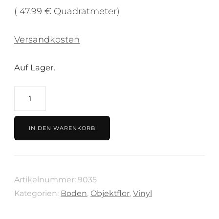
( 47.99 € Quadratmeter)
Versandkosten
Auf Lager.
Vinyl
47.99€/m²
Expona
IN DEN WARENKORB
Clic
19dB
Icelandic
Artikelnummer:
9035
Oak
Kategorien:
Boden
,
Objektflor
,
Vinyl
von
Objektflor