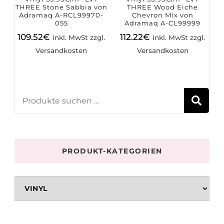
THREE Stone Sabbia von
THREE Wood Eiche
Adramaq A-RCL99970-
Chevron Mix von
055
Adramaq A-CL99999
109.52
€
112.22
€
inkl. MwSt zzgl.
inkl. MwSt zzgl.
Versandkosten
Versandkosten
S
PRODUKT-KATEGORIEN