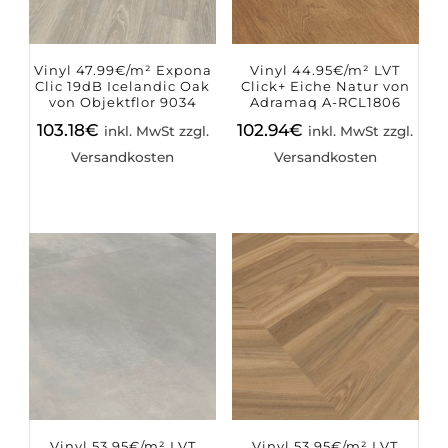
Vinyl 47.99€/m² Expona
Vinyl 44.95€/m² LVT
Clic 19dB Icelandic Oak
Click+ Eiche Natur von
von Objektflor 9034
Adramaq A-RCL1806
103.18
€
102.94
€
inkl. MwSt zzgl.
inkl. MwSt zzgl.
Versandkosten
Versandkosten
Vinyl 53.95€/m² LVT
Vinyl 53.95€/m² LVT