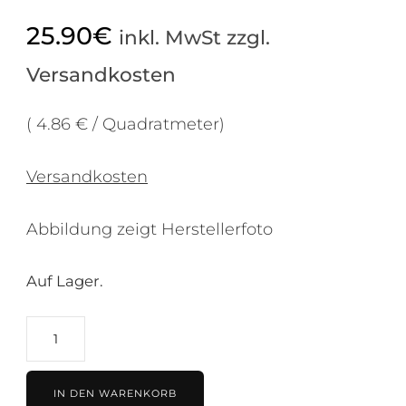
25.90
€
inkl. MwSt zzgl.
Versandkosten
( 4.86 € / Quadratmeter)
Versandkosten
Abbildung zeigt Herstellerfoto
Auf Lager.
Tapete
weiß-
creme,
IN DEN WARENKORB