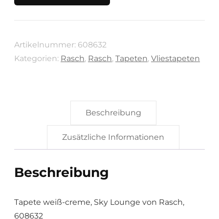
Sky
Lounge
von
Artikelnummer:
608632
Rasch,
Kategorien:
Rasch
,
Rasch
,
Tapeten
,
Vliestapeten
608632
Menge
Beschreibung
Zusätzliche Informationen
Beschreibung
Tapete weiß-creme, Sky Lounge von Rasch,
608632