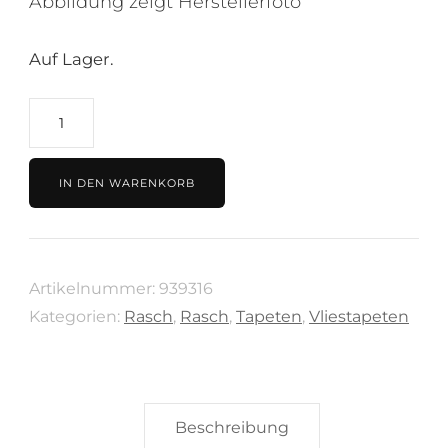
Abbildung zeigt Herstellerfoto
Auf Lager.
Tapete
Kupfer,
Kollektion
IN DEN WARENKORB
Factory
3
von
Artikelnummer:
939316
Rasch,
Kategorien:
Rasch
,
Rasch
,
Tapeten
,
Vliestapeten
939316
Menge
Beschreibung