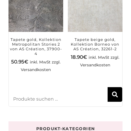
Tapete gold, Kollektion
Tapete beige gold,
Metropolitan Stories 2
Kollektion Borneo von
von AS Création, 37900-
AS Création, 32261-2
4
18.90
€
inkl. MwSt zzgl.
50.95
€
inkl. MwSt zzgl.
Versandkosten
Versandkosten
S
PRODUKT-KATEGORIEN