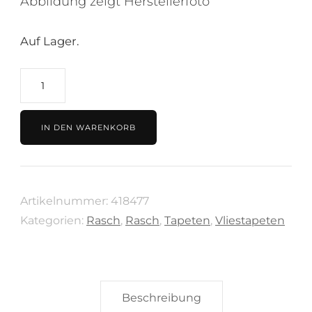
Abbildung zeigt Herstellerfoto
Auf Lager.
Tapete
grau,
Kollektion
IN DEN WARENKORB
Club
von
Rasch,
Artikelnummer:
418477
418477
Kategorien:
Rasch
,
Rasch
,
Tapeten
,
Vliestapeten
Menge
Beschreibung