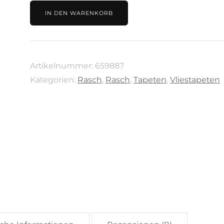
beige
IN DEN WARENKORB
Blättermotiv
Kollektion
Incanto
Artikelnummer:
659887
von
Kategorien:
Rasch
,
Rasch
,
Tapeten
,
Vliestapeten
Rasch,
659887
Menge