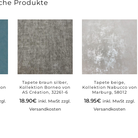
che Produkte
Tapete braun silber,
Tapete beige,
von
Kollektion Borneo von
Kollektion Nabucco von
AS Création, 32261-6
Marburg, 58012
18.90
€
18.95
€
gl.
inkl. MwSt zzgl.
inkl. MwSt zzgl.
Versandkosten
Versandkosten