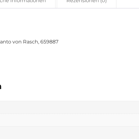
iche Informationen
Rezensionen (0)
canto von Rasch, 659887
n