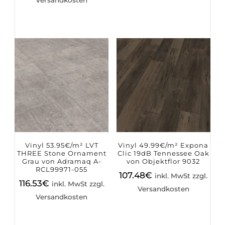
Versandkosten
Vinyl 53.95€/m² LVT
Vinyl 49.99€/m² Expona
THREE Stone Ornament
Clic 19dB Tennessee Oak
Grau von Adramaq A-
von Objektflor 9032
RCL99971-055
107.48
€
inkl. MwSt zzgl.
116.53
€
inkl. MwSt zzgl.
Versandkosten
Versandkosten