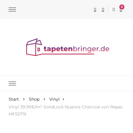
0
Tapeten online kaufen
Start
Shop
Vinyl
Vinyl 39.99€/m² SolidLock Nuance Charcoal von Repac
MF55719