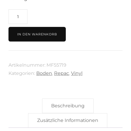
Vinyl
39.99€/m²
SolidLock
IN DEN WARENKORB
Nuance
Charcoal
von
Artikelnummer:
MF55719
Repac
Kategorien:
Boden
,
Repac
,
Vinyl
MF55719
Menge
Beschreibung
Zusätzliche Informationen