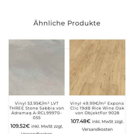
Ähnliche Produkte
Suchen
nach:
Vinyl 53.95€/m² LVT
Vinyl 49.99€/m² Expona
THREE Stone Sabbia von
Clic 19dB Rice Wine Oak
Adramaq A-RCL99970-
von Objektflor 9028
055
107.48
€
inkl. MwSt zzgl.
109.52
€
inkl. MwSt zzgl.
Versandkosten