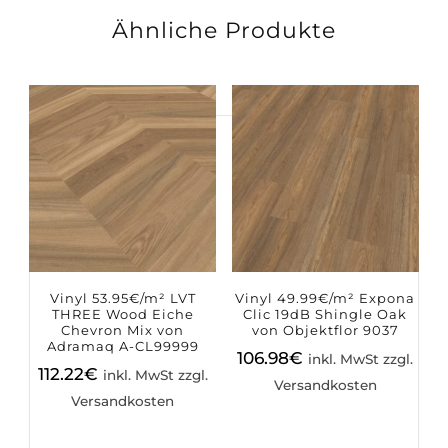
Ähnliche Produkte
Suchen
nach:
Vinyl 53.95€/m² LVT
Vinyl 49.99€/m² Expona
THREE Wood Eiche
Clic 19dB Shingle Oak
Chevron Mix von
von Objektflor 9037
Adramaq A-CL99999
106.98
€
inkl. MwSt zzgl.
112.22
€
inkl. MwSt zzgl.
Versandkosten
Versandkosten