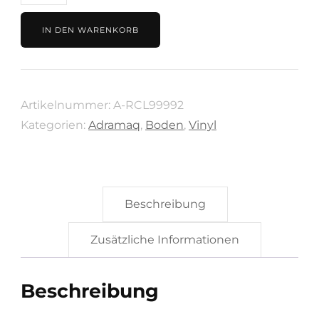
53.95€/m²
LVT
IN DEN WARENKORB
THREE
Wood
Blüteneiche
Artikelnummer:
A-RCL99992
Braun
Kategorien:
Adramaq
,
Boden
,
Vinyl
von
Adramaq
A-
RCL99992
Beschreibung
Menge
Zusätzliche Informationen
Beschreibung