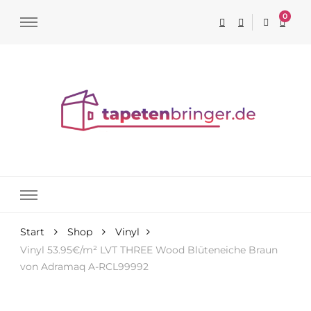
0
Tapeten online kaufen
Start
Shop
Vinyl
Vinyl 53.95€/m² LVT THREE Wood Blüteneiche Braun
von Adramaq A-RCL99992