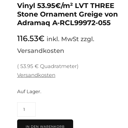
Vinyl 53.95€/m² LVT THREE
Stone Ornament Greige von
Adramaq A-RCL99972-055
116.53
€
inkl. MwSt zzgl.
Versandkosten
( 53.95 € Quadratmeter)
Versandkosten
Auf Lager.
Vinyl
53.95€/m²
LVT
IN DEN WARENKORB