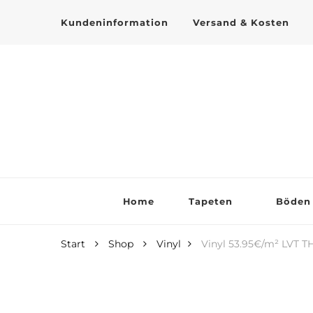
Kundeninformation
Versand & Kosten
Tapeten online kaufen
Home
Tapeten
Böden
Start
Shop
Vinyl
Vinyl 53.95€/m² LVT 