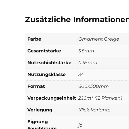
Zusätzliche Informatione
Farbe
Ornament Greige
Gesamtstärke
5.5mm
Nutzschichtstärke
0.55mm
Nutzungsklasse
34
Format
600x300mm
Verpackungseinheit
2.16m² (12 Planken)
Verlegung
Klick-Variante
Eignung
ja
Feuchtraum