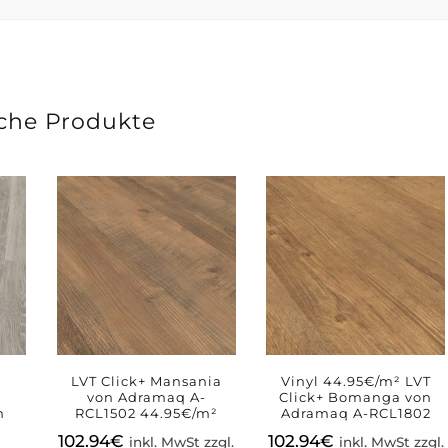
che Produkte
LVT Click+ Mansania
Vinyl 44.95€/m² LVT
B
von Adramaq A-
Click+ Bomanga von
n
RCL1502 44.95€/m²
Adramaq A-RCL1802
102.94
€
102.94
€
inkl. MwSt zzgl.
inkl. MwSt zzgl.