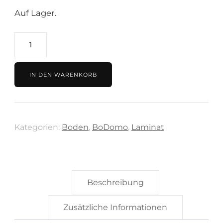
Auf Lager.
Laminat
Alvier
Eiche
IN DEN WARENKORB
16,99€/m²
Menge
Kategorien:
Boden
,
BoDomo
,
Laminat
Beschreibung
Zusätzliche Informationen