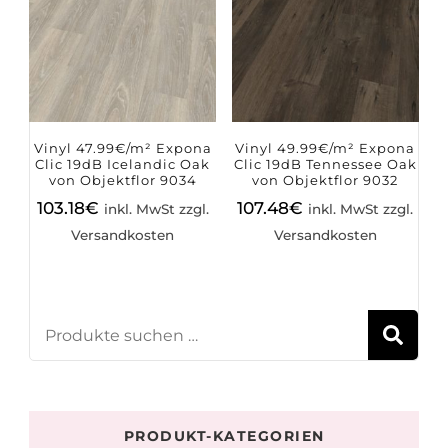
Vinyl 47.99€/m² Expona
Vinyl 49.99€/m² Expona
Clic 19dB Icelandic Oak
Clic 19dB Tennessee Oak
von Objektflor 9034
von Objektflor 9032
103.18
€
107.48
€
inkl. MwSt zzgl.
inkl. MwSt zzgl.
Versandkosten
Versandkosten
S
PRODUKT-KATEGORIEN