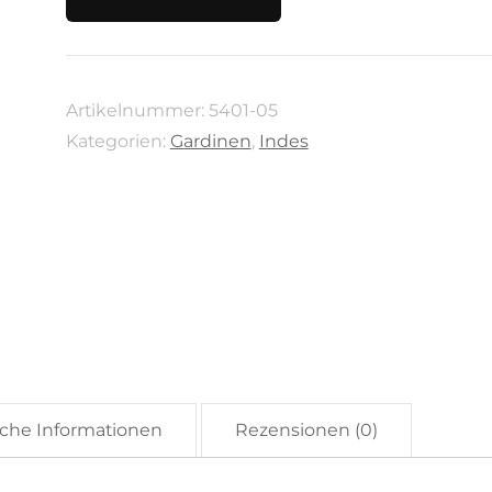
Kollektion
Homing
von
Artikelnummer:
5401-05
Indes
Kategorien:
Gardinen
,
Indes
100%
Polyester
5401-
05
Menge
iche Informationen
Rezensionen (0)