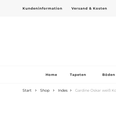
Kundeninformation
Versand & Kosten
Tapeten online kaufen
Home
Tapeten
Böden
Start
Shop
Indes
Gardine Oskar weiß Ko