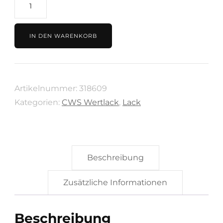
DuoTop
CWS
Wertlack
IN DEN WARENKORB
-
2,5
Liter
Artikelnummer:
318609
Menge
Kategorien:
CWS Wertlack
,
Lack
Beschreibung
Zusätzliche Informationen
Beschreibung