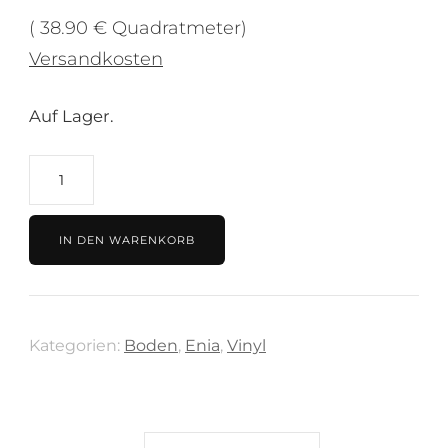
( 38.90 € Quadratmeter)
Versandkosten
Auf Lager.
Vinyl
38.90€/m²
Adoria
IN DEN WARENKORB
Travertine
rose
Menge
Kategorien:
Boden
,
Enia
,
Vinyl