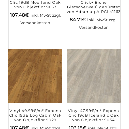
Clic 19dB Moorland Oak
Click+ Eiche
von Objektflor 9033
Gletscherweiß gebürstet
von Adramaq A-RCL41163
107.48
€
inkl. MwSt zzgl.
84.71
€
inkl. MwSt zzgl.
Versandkosten
Versandkosten
Vinyl 49.99€/m² Expona
Vinyl 47.99€/m² Expona
Clic 19dB Log Cabin Oak
Clic 19dB Icelandic Oak
von Objektflor 9029
von Objektflor 9034
107.48
€
103.18
€
inkl. MwSt zzgl.
inkl. MwSt zzgl.