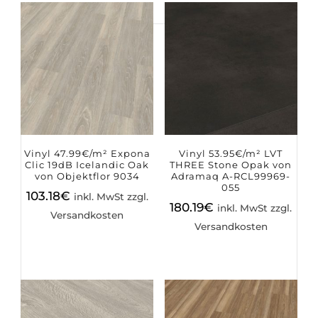
Suchen
nach:
Vinyl 47.99€/m² Expona
Vinyl 53.95€/m² LVT
Clic 19dB Icelandic Oak
THREE Stone Opak von
von Objektflor 9034
Adramaq A-RCL99969-
055
103.18
€
inkl. MwSt zzgl.
180.19
€
inkl. MwSt zzgl.
Versandkosten
Versandkosten