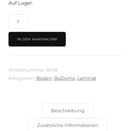
Auf Lager.
Laminat
18,99€/m²
BoDomo
IN DEN WARENKORB
Port
Eiche
grey
Artikelnummer:
8018
Menge
Kategorien:
Boden
,
BoDomo
,
Laminat
Beschreibung
Zusätzliche Informationen