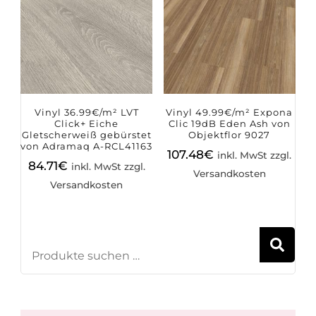
Vinyl 36.99€/m² LVT
Vinyl 49.99€/m² Expona
Click+ Eiche
Clic 19dB Eden Ash von
Gletscherweiß gebürstet
Objektflor 9027
von Adramaq A-RCL41163
107.48
€
inkl. MwSt zzgl.
84.71
€
inkl. MwSt zzgl.
Versandkosten
Versandkosten
S